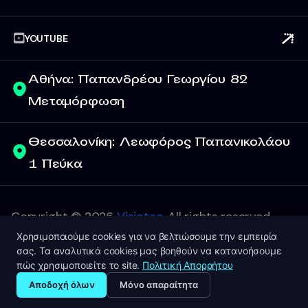
YOUTUBE
Αθήνα: Παπανδρέου Γεωργίου 82
Μεταμόρφωση
Θεσσαλονίκη: Λεωφόρος Παπανικολάου
1 Πεύκα
Copyright © 2026
Visiotec
, All rights reserved.
Χρησιμοποιούμε cookies για να βελτιώσουμε την εμπειρία
σας. Τα αναλυτικά cookies μας βοηθούν να κατανοήσουμε
πώς χρησιμοποιείτε το site.
Πολιτική Απορρήτου
+(30)210 2771 410
Αποδοχή όλων
Μόνο απαραίτητα