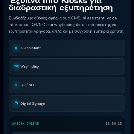
Έξυπνα Info Kiosks για
διαδραστική εξυπηρέτηση
Συνδυάζουμε οθόνες αφής, cloud CMS, AI assistant, voice
interaction, QR/NFC και wayfinding ώστε ο επισκέπτης να
εξυπηρετείται γρήγορα, απλά και με σύγχρονη εμπειρία χρήστη.
🤖
AI Assistant
🗺️
Wayfinding
📱
QR / NFC
📺
Digital Signage
KIOSK ONLINE
13:50:26